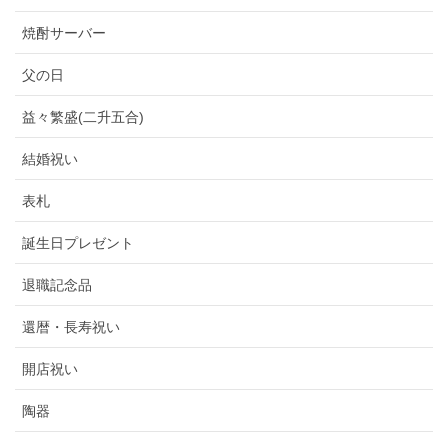
焼酎サーバー
父の日
益々繁盛(二升五合)
結婚祝い
表札
誕生日プレゼント
退職記念品
還暦・長寿祝い
開店祝い
陶器