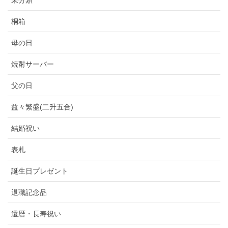
未分類
桐箱
母の日
焼酎サーバー
父の日
益々繁盛(二升五合)
結婚祝い
表札
誕生日プレゼント
退職記念品
還暦・長寿祝い