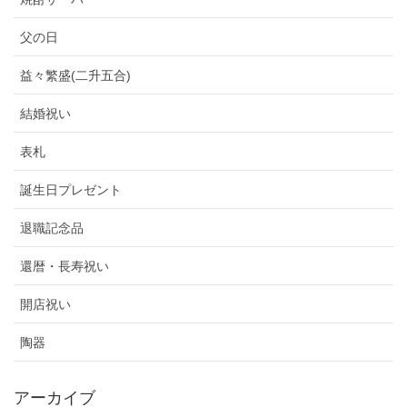
父の日
益々繁盛(二升五合)
結婚祝い
表札
誕生日プレゼント
退職記念品
還暦・長寿祝い
開店祝い
陶器
アーカイブ