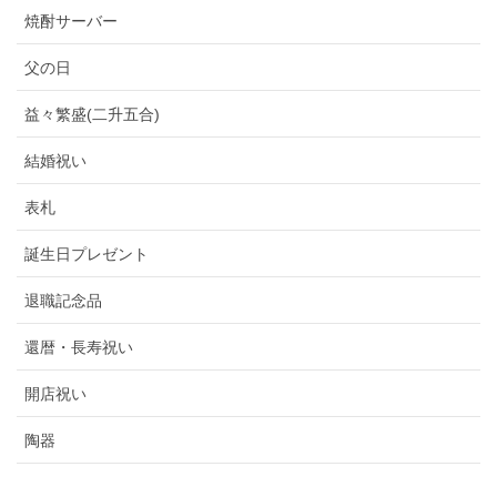
焼酎サーバー
父の日
益々繁盛(二升五合)
結婚祝い
表札
誕生日プレゼント
退職記念品
還暦・長寿祝い
開店祝い
陶器