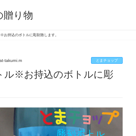
の贈り物
ル※お持込のボトルに彫刻致します。
at-takumi.m
とまチョップ