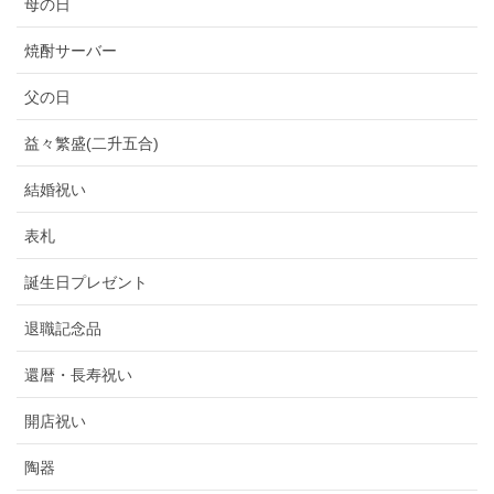
母の日
焼酎サーバー
父の日
益々繁盛(二升五合)
結婚祝い
表札
誕生日プレゼント
退職記念品
還暦・長寿祝い
開店祝い
陶器