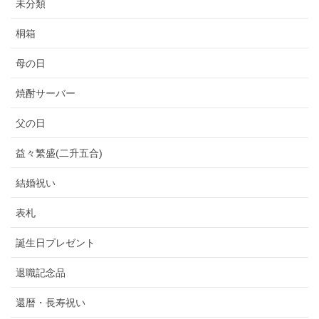
未分類
桐箱
母の日
焼酎サーバー
父の日
益々繁盛(二升五合)
結婚祝い
表札
誕生日プレゼント
退職記念品
還暦・長寿祝い