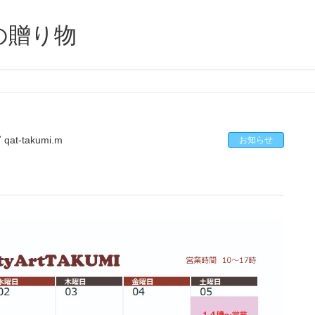
の贈り物
qat-takumi.m
お知らせ