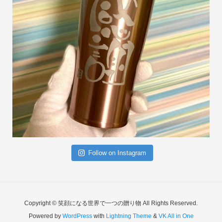
Follow on Instagram
Copyright © 笑顔になる世界で一つの贈り物 All Rights Reserved.
Powered by
WordPress
with
Lightning Theme
&
VK All in One