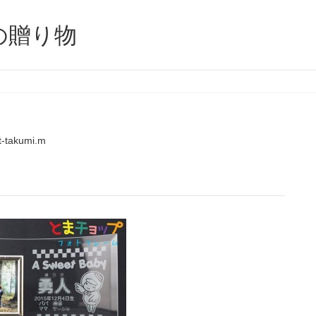
の贈り物
t-takumi.m