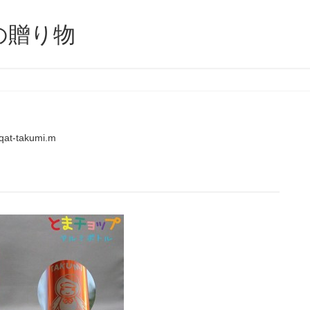
の贈り物
qat-takumi.m