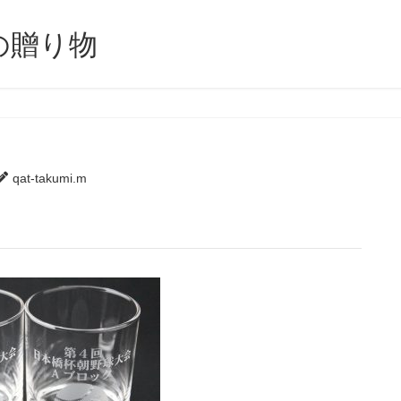
の贈り物
qat-takumi.m