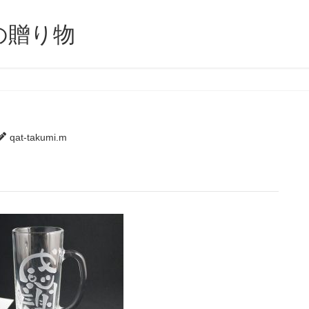
の贈り物
qat-takumi.m