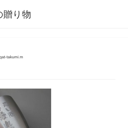
の贈り物
qat-takumi.m