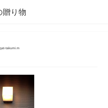
の贈り物
qat-takumi.m