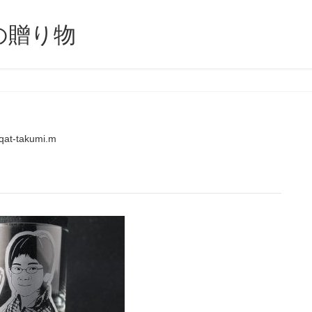
の贈り物
qat-takumi.m