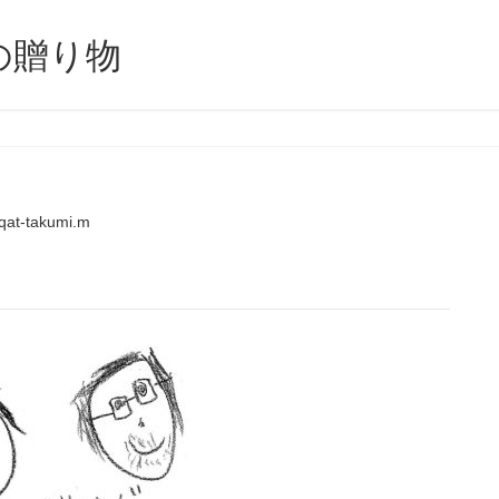
の贈り物
qat-takumi.m