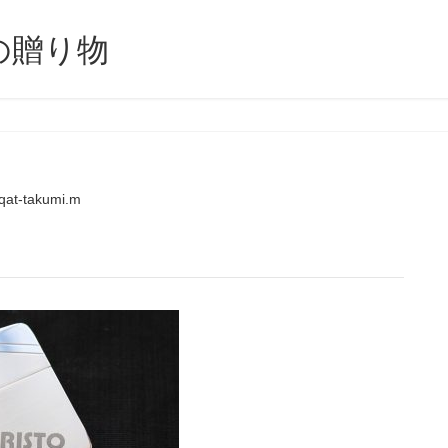
の贈り物
qat-takumi.m