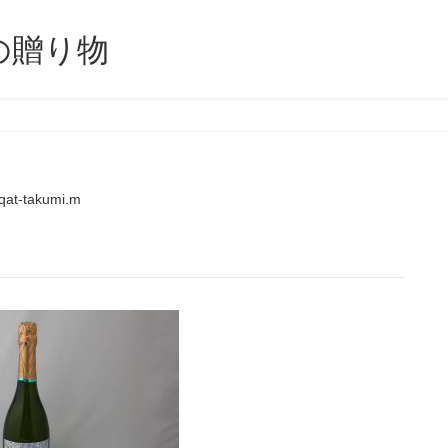
の贈り物
qat-takumi.m