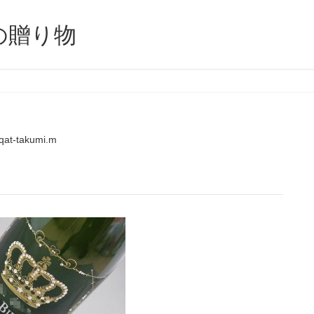
の贈り物
qat-takumi.m