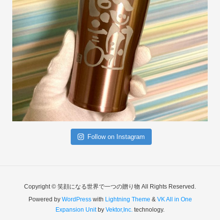
Follow on Instagram
Copyright © 笑顔になる世界で一つの贈り物 All Rights Reserved.
Powered by
WordPress
with
Lightning Theme
&
VK All in One
Expansion Unit
by
Vektor,Inc.
technology.