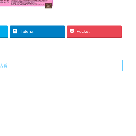
Hatena
Pocket
店番