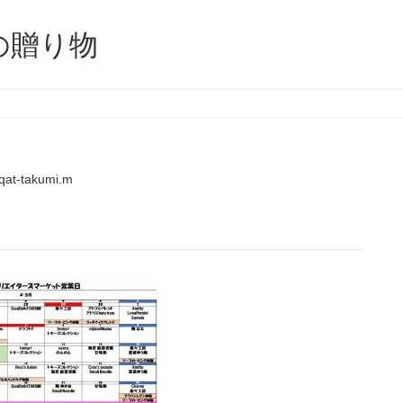
の贈り物
qat-takumi.m