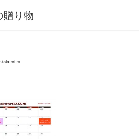
の贈り物
t-takumi.m